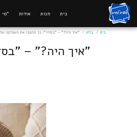
בית
חנות
אודות
"מי 
בית
בלוג
"איך היה?" – "בסדר": כך תהפכו את השתיקה ש
"איך היה?" – "בס