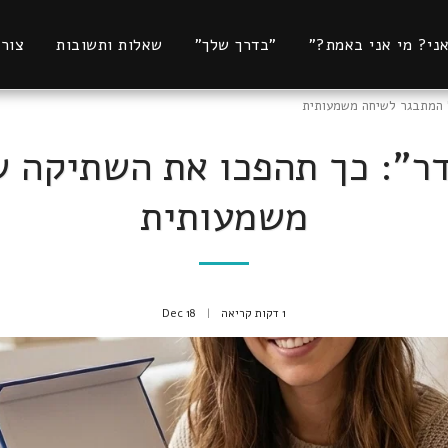
אני? מי אני באמת?"
"בדרך שלך"
שאלות ותשובות
צור
ל המתבגר לשיחה משמעותית
דר": כך תהפכו את השתיקה 
משמעותית
1 דקות קריאה
18
Dec