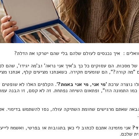
ואלים : איך נכנסים לעולם שלהם בלי שהם יטרקו את הדלת?
של מסכות. הם עסוקים כל כך ב'איך אני נראה' וב'מה יגידו', שהם ל
 "מה קורה?", הם שומעים חקירה. כשאנחנו מציעים קלף, אנחנו מצי
לו נוצרה ערכת
'מי אני, מי אני באמת?'
. הקלפים האלו לא שופטים 
 כמו התמונה הזו", ופתאום השיחה נפתחת. זה לא קסם, זו הבנה עמ
אה שאתם מרגישים שחומת השתיקה עולה, נסו להשתמש בדימוי. אל 
ד?
אני מזמינה אתכם לכתוב לי כאן בתגובות או בפרטי, ואשמח לייע
ת שלכם.