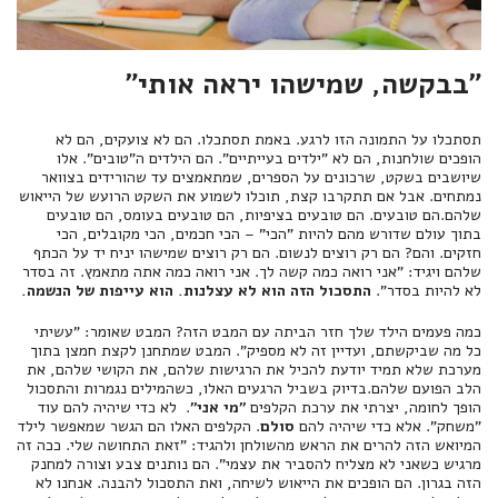
"בבקשה, שמישהו יראה אותי"
תסתכלו על התמונה הזו לרגע. באמת תסתכלו. הם לא צועקים, הם לא
הופכים שולחנות, הם לא "ילדים בעייתיים". הם הילדים ה"טובים". אלו
שיושבים בשקט, שרכונים על הספרים, שמתאמצים עד שהורידים בצוואר
נמתחים. אבל אם תתקרבו קצת, תוכלו לשמוע את השקט הרועש של הייאוש
שלהם.הם טובעים. הם טובעים בציפיות, הם טובעים בעומס, הם טובעים
בתוך עולם שדורש מהם להיות "הכי" – הכי חכמים, הכי מקובלים, הכי
חזקים. והם? הם רק רוצים לנשום. הם רק רוצים שמישהו יניח יד על הכתף
שלהם ויגיד: "אני רואה כמה קשה לך. אני רואה כמה אתה מתאמץ. זה בסדר
לא להיות בסדר".
התסכול הזה הוא לא עצלנות. הוא עייפות של הנשמה.
כמה פעמים הילד שלך חזר הביתה עם המבט הזה? המבט שאומר: "עשיתי
כל מה שביקשתם, ועדיין זה לא מספיק". המבט שמתחנן לקצת חמצן בתוך
מערכת שלא תמיד יודעת להכיל את הרגישות שלהם, את הקושי שלהם, את
הלב הפועם שלהם.בדיוק בשביל הרגעים האלו, כשהמילים נגמרות והתסכול
הופך לחומה, יצרתי את ערכת הקלפים
"מי אני"
. לא כדי שיהיה להם עוד
"משחק". אלא כדי שיהיה להם
סולם
. הקלפים האלו הם הגשר שמאפשר לילד
המיואש הזה להרים את הראש מהשולחן ולהגיד: "זאת התחושה שלי. ככה זה
מרגיש כשאני לא מצליח להסביר את עצמי". הם נותנים צבע וצורה למחנק
הזה בגרון. הם הופכים את הייאוש לשיחה, ואת התסכול להבנה. אנחנו לא