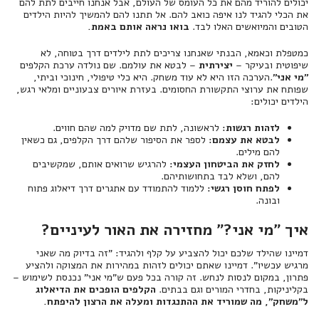
יכולים להוריד מהם את כל העומס של העולם, אבל אנחנו חייבים לתת להם
את הכלי להגיד לנו איפה כואב להם. אל תתנו להם להמשיך להיות הילדים
הטובים והמיואשים האלו לבד.
בואו נראה אותם באמת.
כמטפלת וכאמא, הבנתי שאנחנו צריכים לתת לילדים דרך בטוחה, לא
שיפוטית ובעיקר –
יצירתית
– לבטא את עולמם. שם נולדה ערכת הקלפים
"מי אני"
.הערכה הזו היא לא עוד משחק. היא כלי טיפולי, חינוכי וביתי,
שפותח את ערוצי התקשורת החסומים. בעזרת איורים צבעוניים ומלאי רגש,
הילדים יכולים:
לזהות רגשות:
לראשונה, לתת שם מדויק למה שהם חווים.
לבטא את עצמם:
לספר את הסיפור שלהם דרך הקלפים, גם כשאין
להם מילים.
לחזק את הביטחון העצמי:
להרגיש שרואים אותם, שמקשיבים
להם, ושלא לבד בתחושותיהם.
לפתח חוסן רגשי:
ללמוד להתמודד עם אתגרים דרך דיאלוג פתוח
ובונה.
איך "מי אני?" מחזירה את האור לעיניים?
דמיינו שהילד שלכם יכול להצביע על קלף ולהגיד: "זה בדיוק מה שאני
מרגיש עכשיו". דמיינו שאתם יכולים לזהות במהירות את המצוקה ולהציע
פתרון, במקום לנסות לנחש. זה קורה בכל פעם ש"מי אני" נכנסת לשימוש –
בקליניקות, בחדרי המורים וגם בבתים.
הקלפים הופכים את הדיאלוג
ל"משחק", מה שמוריד את ההתנגדות ומעלה את הרצון להיפתח.