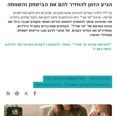
הגיע הזמן להחזיר להם את הביטחון והשמחה
כל ילד וילדה ראויים להרגיש שהם מובנים, אהובים ויש להם כוח לפרוץ
קדימה. ערכת "מי אני" היא ההזדמנות לתת להם את הקול שלהם בחזרה.
אני מזמינה אותך להצטרף למאות הורים ואנשי מקצוע שכבר גילו את
הכוח המרפא של "מי אני?".
הקלפים שמדברים בשביל הילדים,
ומחזירים את החיוך לפנים.
אל תחכי לרגע שבו הייאוש ישתלט.
תתחילי עכשיו.
"לרכישת ערכת 'מי אני? " באתר ולהתחבר לעולם הפנימי של ילדיכם
לחצו כאן !!
שיח עם בני נוער
טיפול באמצעות קלפים לבני נוער
קלפים טיפוליים לבני נוער ומתבגרים
מי אני? ערכת קלפים
18